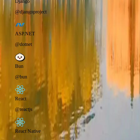
Django
@djangoproject
ASP.NET
@dotnet
Bun
@bun
React
@reactjs
React Native