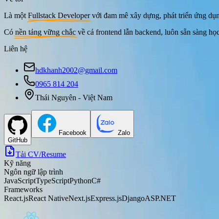
Là một
Fullstack Developer
với đam mê xây dựng, phát triển ứng dụn
Có
nền tảng vững chắc
về cả frontend lẫn backend, luôn sẵn sàng họ
Liên hệ
hdkhanh2002@gmail.com
0965 814 204
Thái Nguyên - Việt Nam
Facebook
Zalo
GitHub
Tải CV/Resume
Kỹ năng
Ngôn ngữ lập trình
JavaScript
TypeScript
Python
C#
Frameworks
React.js
React Native
Next.js
Express.js
Django
ASP.NET