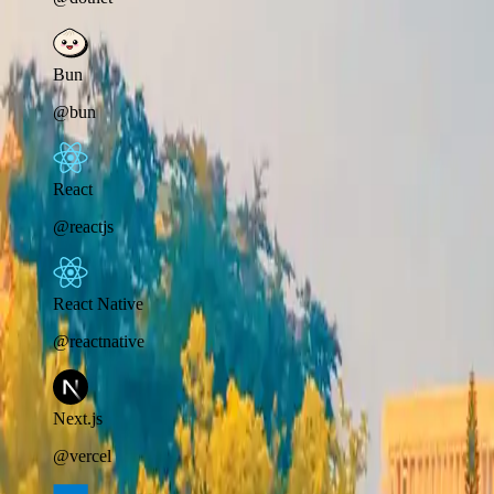
Bun
@bun
React
@reactjs
React Native
@reactnative
Next.js
@vercel