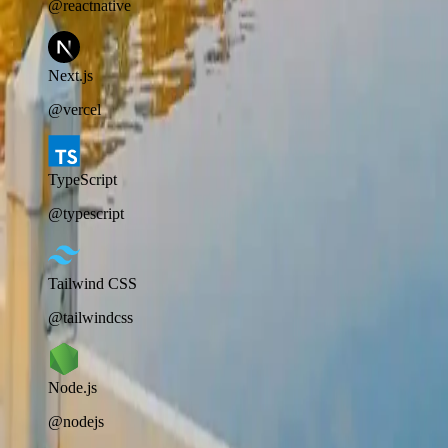
@reactnative
Next.js
@vercel
TypeScript
@typescript
Tailwind CSS
@tailwindcss
Node.js
@nodejs