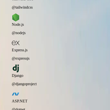
@tailwindcss
Node.js
@nodejs
Express.js
@expressjs
Django
@djangoproject
ASP.NET
@dotnet