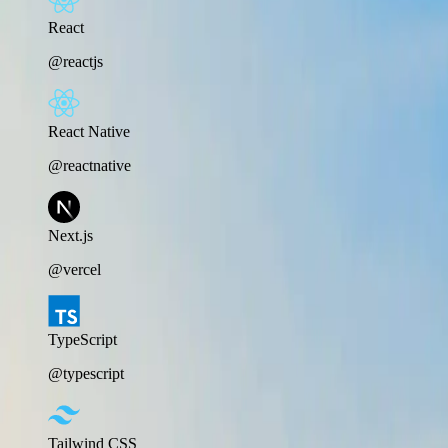
React
@reactjs
React Native
@reactnative
Next.js
@vercel
TypeScript
@typescript
Tailwind CSS