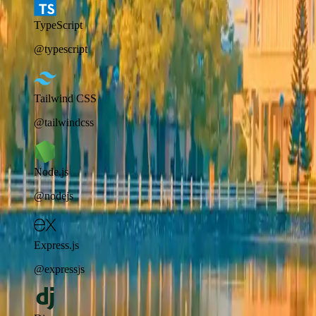
TypeScript
@typescript
Tailwind CSS
@tailwindcss
Node.js
@nodejs
Express.js
@expressjs