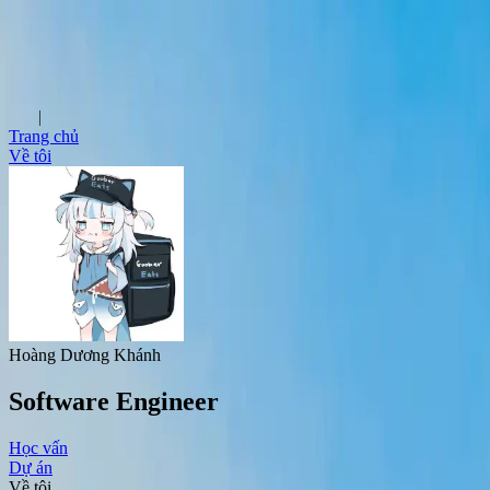
Facebook
Zalo
GitHub
Xin chào, tôi là
Software Engineer
|
Trang chủ
Về tôi
Hoàng Dương Khánh
Software Engineer
Học vấn
Dự án
Về tôi